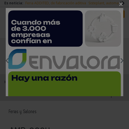
×
Es noticia:
Feria ADDITED, de fabricación aditiva
Sisteplant, automatizaci
Redes Sociales
Es noticia
Login empresas
Registro
EMPRESAS PREMIUM
Home
Agenda
Ferias y Salones
AMB 2024
Ferias y Salones