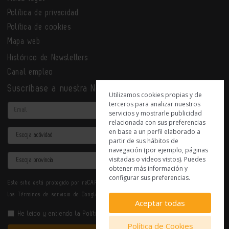
Política de privacidad
Política de cookies
Mapa web
Histórico de Newsletters
Canal empleo
Suscríbase a nuestra Newsletter
Utilizamos cookies propias y de
terceros para analizar nuestros
Email
servicios y mostrarle publicidad
relacionada con sus preferencias
en base a un perfil elaborado a
Actividad
partir de sus hábitos de
navegación (por ejemplo, páginas
Provincia
visitadas o videos vistos). Puedes
obtener más información y
configurar sus preferencias.
Este sitio está protegido por reCAPTCHA y se aplican la
Política de privacidad
y
los
Términos de servicio
de Google.
Aceptar todas
He leído y entiendo la
Política de Privacidad
Política de Cookies