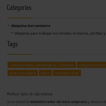
Categorías
Máquina-herramienta
Máquinas para trabajar los metales en barras, perfiles 
Tags
Transformados Metalúrgicos Tubulares
máquinas para m
acero inoxidable
acero
corte por láser
Modificar datos de esta empresa
Si es usted el
administrador de esta empresa
y desea edi