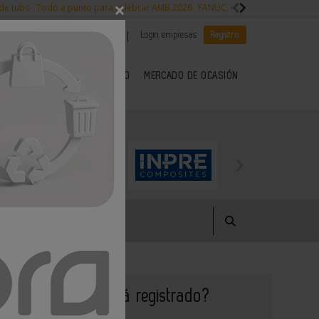
×
 de tubo
Todo a punto para celebrar AMB 2026
FANUC, colaboración con NVI
|
|
Es noticia
CANAL EMPLEO
Login empresas
Registro
 SECTOR DEL METAL
KIOSCO
MERCADO DE OCASIÓN
¿Aún no está registrado?