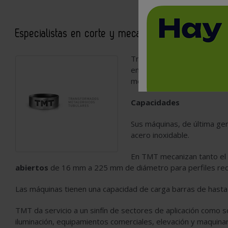
Especialistas en corte y mecanización de tubos y p
Transformados Metalúrgico
en la fabricación de solucio
mecanización de tubos por l
Capacidades
Sus máquinas, de última gen
acero inoxidable.
En TMT mecanizan tanto el
abiertos
de 16 mm a 225 mm de diámetro para perfiles red
Las máquinas tienen una capacidad de carga barras de hast
TMT da servicio a un sinfín de sectores de aplicación como s
iluminación, equipamientos comerciales, elevación y maquinar