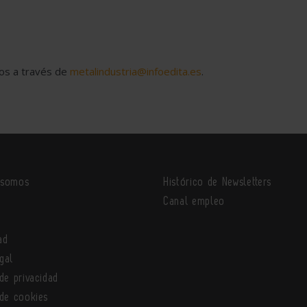
nos a través de
metalindustria@infoedita.es
.
 somos
Histórico de Newsletters
o
Canal empleo
ad
gal
 de privacidad
 de cookies