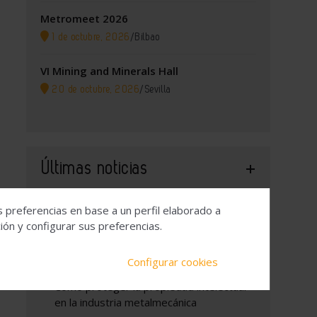
Metromeet 2026
1 de octubre, 2026
/
Bilbao
VI Mining and Minerals Hall
20 de octubre, 2026
/
Sevilla
alúrgicos+Tubulares+S.L./@41.5967838,2.260917,14z/data=!4
Últimas noticias
s preferencias en base a un perfil elaborado a
Hydnum Steel obtiene un compromiso
ón y configurar sus preferencias.
de inversión de COFIDES de 150 millones
de euros para construir la primera planta
Configurar cookies
de acero limpio de la Península Ibérica
Cómo proteger la propiedad intelectual
en la industria metalmecánica