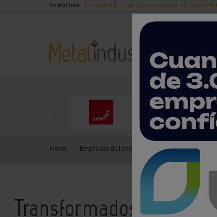
Es noticia:
Feria ADDITED, de fabricación aditiva
Sisteplan
Home
Empresas del sector del metal
Transforma
Transformados Metalúrg