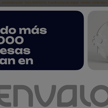
t, automatización
Feria BeDIGITAL: transformación digital
Veedor, corte láser
|
EMPRESAS DEL
NOTICIAS
PRODUCTOS
AGENDA
ARTÍCULOS
EMPRESAS PREMIUM
dos Metalúrgicos Tubulares
icos Tubulares