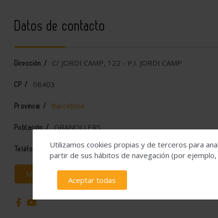
Datos de contacto
C/ JORDI CAMP, 122 - P.I. JORDI CAMP
Dirección /
08403
CP /
Barcelona
Provincia /
GRANOLLERS
Población /
Utilizamos cookies propias y de terceros para anal
938466378
Teléfono /
partir de sus hábitos de navegación (por ejemplo,
Más información
Aceptar todas