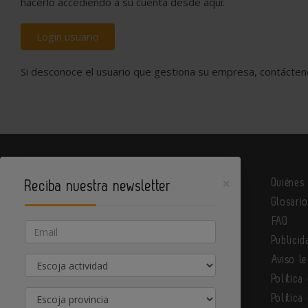
hacerlo accediendo a su cuenta desde aquí:
Login usuario
Si desconoce el usuario que gestiona su empresa, contácte
×
Quiénes
Reciba nuestra newsletter
Glosari
Metalindustria es un portal de Infoedita
FAQ
Email
Publicid
Actividad
Aviso le
Contacte con nosotros
Política
Provincia
Política