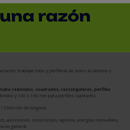
erfiles por láser.
s Tubulares, TMT, es una empresa con amplia experiencia
nes de metal, siendo su especialización el corte y
áser.
eración, trabajan tubo y perfilería de acero al carbono y
tubo redondos, cuadrados, rectangulares, perfiles
ondos y 160 x 160 mm para perfiles cuadrados.
a 12500 mm de longitud.
on, automoción, construcción, agrícola, energías renovables,
ia en general.