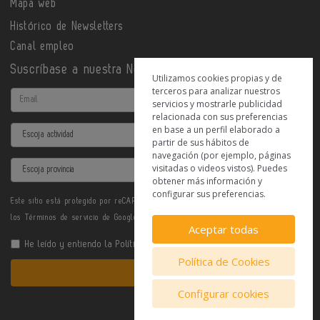
Mapa web
Histórico de Newsletters
Canal empleo
Suscríbase a nuestra Newsletter
Utilizamos cookies propias y de
terceros para analizar nuestros
Email
servicios y mostrarle publicidad
relacionada con sus preferencias
en base a un perfil elaborado a
Actividad
partir de sus hábitos de
navegación (por ejemplo, páginas
Provincia
visitadas o videos vistos). Puedes
obtener más información y
configurar sus preferencias.
Este sitio está protegido por reCAPTCHA y se aplican la
Política de privacidad
y
los
Términos de servicio
de Google.
Aceptar todas
He leído y entiendo la
Política de Privacidad
Política de Cookies
Enviar
Configurar cookies