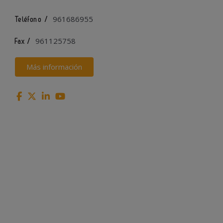
961686955
Teléfono /
961125758
Fax /
Más información