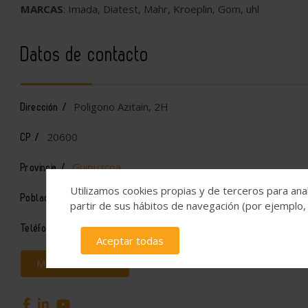
MARCAS
: Imada, Diatest, Mahr, Kroeplin, Gom, uhl
Datos de contacto
Poligono Azitain, 2H
Dirección /
20600
CP /
Guipuzcoa
Provincia /
Utilizamos cookies propias y de terceros para anal
EIBAR
Población /
partir de sus hábitos de navegación (por ejemplo,
943121400
Teléfono /
Aceptar todas
Más información