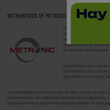
INSTRUMENTOS DE METROLOGÍA Y CONTROL DE CAL
Desde 1.967
METRONIC, S
calidad a los sectores más
nuestros clientes nos ha p
amplio abanico de instrume
de medición en la industria.
Nuestra intención es la de o
instrumento u otro sino el a
que ofrece el mercado y sum
La rentabilidad es un término que se debe utilizar en todos l
instrumentación de verificación debe así mismo adaptarse a
disposición toda la experiencia adquirida durante 50 años pa