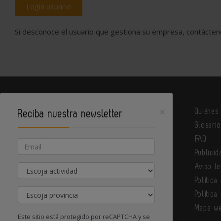
Login usuario
Si desconoce el usuario que gestiona su empresa, contácte
×
Quiénes
Reciba nuestra newsletter
Glosari
Metalindustria es un portal de Infoedita
FAQ
Email
Publicid
Actividad
Aviso le
Contacte con nosotros
Política
Provincia
Política
Mapa w
Este sitio está protegido por reCAPTCHA y se