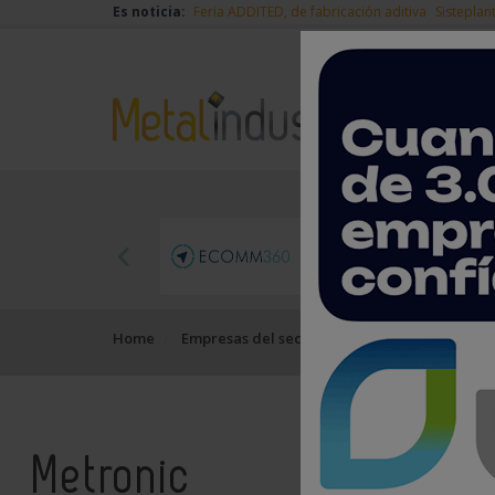
Es noticia:
Feria ADDITED, de fabricación aditiva
Sisteplan
Home
Empresas del sector del metal
Metronic
Metronic