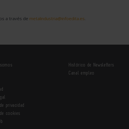
nos a través de
metalindustria@infoedita.es
.
 somos
Histórico de Newsletters
o
Canal empleo
ad
gal
 de privacidad
 de cookies
eb