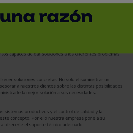
IDAD - DIGITALIZADO 3D
.A.
ha suministrado instrumentos de Metrología y Control de
 diversos del mercado. Este contacto permanente con
ermitido ir incorporando a nuestra gama de productos un
ntos capaces de dar soluciones a los diferentes problemas
frecer soluciones concretas. No solo el suministrar un
sesorar a nuestros clientes sobre las distintas posibilidades
inistrarle la mejor solución a sus necesidades.
os sistemas productivos y el control de calidad y la
 este concepto. Por ello nuestra empresa pone a su
ra ofrecerle el soporte técnico adecuado.