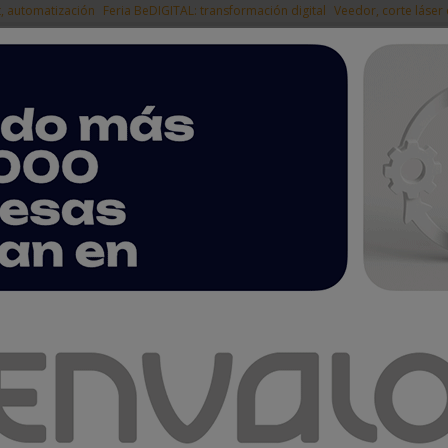
t, automatización
Feria BeDIGITAL: transformación digital
Veedor, corte láser
|
EMPRESAS DEL
NOTICIAS
PRODUCTOS
AGENDA
ARTÍCULOS
EMPRESAS PREMIUM