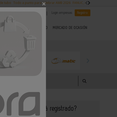
×
 de tubo
Todo a punto para celebrar AMB 2026
FANUC, colaboración con NVI
|
|
Es noticia
CANAL EMPLEO
Login empresas
Registro
 SECTOR DEL METAL
KIOSCO
MERCADO DE OCASIÓN
¿Aún no está registrado?