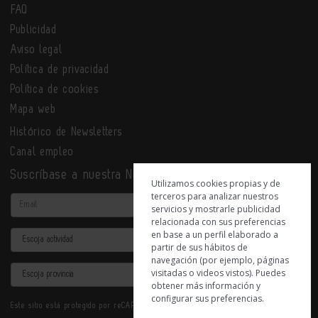
FAQ
Publicidad
Aviso legal
Política de privacidad
Política de cookies
Mapa web
Histórico de Newsletters
Canal empleo
Suscríbase a nuestra Newsletter
Utilizamos cookies propias y de
terceros para analizar nuestros
Email
servicios y mostrarle publicidad
relacionada con sus preferencias
en base a un perfil elaborado a
Actividad
partir de sus hábitos de
navegación (por ejemplo, páginas
Provincia
visitadas o videos vistos). Puedes
obtener más información y
configurar sus preferencias.
Este sitio está protegido por reCAPTCHA y se aplican la
Política de privacidad
y