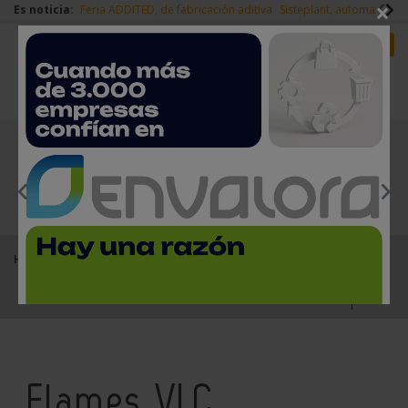
×
Es noticia:
Feria ADDITED, de fabricación aditiva
Sisteplant, automatizaci
Redes Sociales
Es noticia
Login empresas
Registro
EMPRESAS PREMIUM
Home
Empresas del sector del metal
Flames VLC
Flames VLC