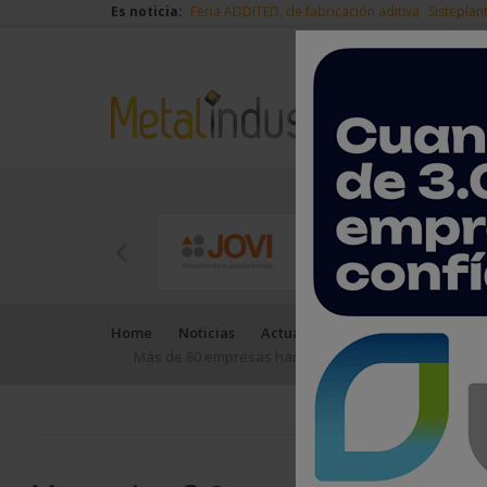
Es noticia:
Feria ADDITED, de fabricación aditiva
Sisteplan
Home
Noticias
Actualidad
Más de 80 empresas han confirmado su participación