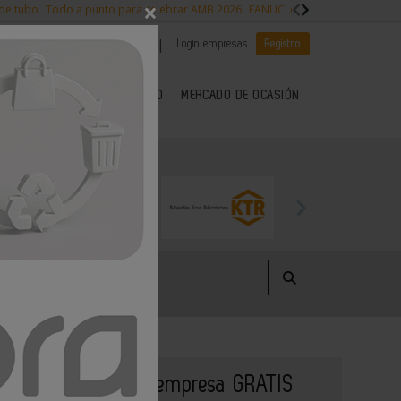
×
 de tubo
Todo a punto para celebrar AMB 2026
FANUC, colaboración con NVI
|
|
Es noticia
CANAL EMPLEO
Login empresas
Registro
 SECTOR DEL METAL
KIOSCO
MERCADO DE OCASIÓN
Publique su empresa GRATIS