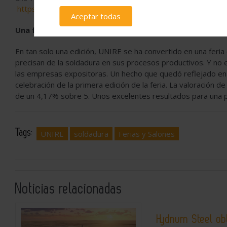
https://ficobaunire.org/acreditacion/
Aceptar todas
Una feria bien valorada
En tan solo una edición, UNIRE se ha convertido en una feria
precisan de la soldadura en sus procesos productivos. Y no 
las empresas expositoras. Un hecho que quedó reflejado en l
celebración de la primera edición de la feria. La valoración de
de un 4,17% sobre 5. Unos excelentes resultados para una p
Tags:
UNIRE
soldadura
Ferias y Salones
Noticias relacionadas
Hydnum Steel ob