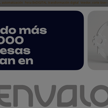
t, automatización
Feria BeDIGITAL: transformación digital
Veedor, corte láser
|
EMPRESAS DEL
NOTICIAS
PRODUCTOS
AGENDA
ARTÍCULOS
EMPRESAS PREMIUM
 en la segunda edición de UNIRE