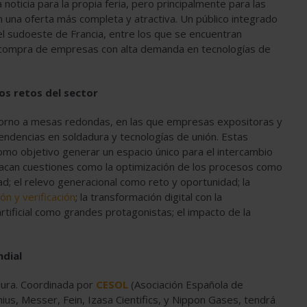
oticia para la propia feria, pero principalmente para las
n una oferta más completa y atractiva. Un público integrado
el sudoeste de Francia, entre los que se encuentran
 compra de empresas con alta demanda en tecnologías de
os retos del sector
torno a mesas redondas, en las que empresas expositoras y
endencias en soldadura y tecnologías de unión. Estas
omo objetivo generar un espacio único para el intercambio
tacan cuestiones como la optimización de los procesos como
dad; el relevo generacional como reto y oportunidad; la
n y verificación
; la transformación digital con la
 artificial como grandes protagonistas; el impacto de la
dial
dura. Coordinada por
CESOL
(Asociación Española de
ius, Messer, Fein, Izasa Cientifics, y Nippon Gases, tendrá