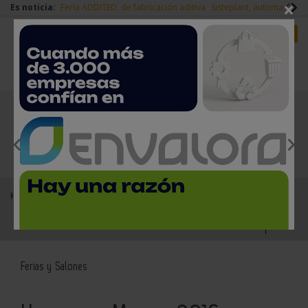
×
Es noticia:
Feria ADDITED, de fabricación aditiva
Sisteplant, automatizaci
Redes Sociales
Es noticia
Login empresas
Registro
EMPRESAS PREMIUM
Home
Agenda
Ferias y Salones
Hannover Messe 2016
Ferias y Salones