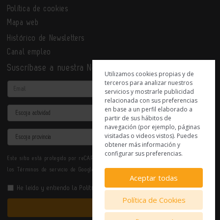
Política de cookies
Mapa web
Histórico de Newsletters
Canal empleo
Suscríbase a nuestra Newsletter
Utilizamos cookies propias y de
terceros para analizar nuestros
Email
servicios y mostrarle publicidad
relacionada con sus preferencias
en base a un perfil elaborado a
Actividad
partir de sus hábitos de
navegación (por ejemplo, páginas
Provincia
visitadas o videos vistos). Puedes
obtener más información y
configurar sus preferencias.
Este sitio está protegido por reCAPTCHA y se aplican la
Política de privacidad
y
los
Términos de servicio
de Google.
Aceptar todas
He leído y entiendo la
Política de Privacidad
Política de Cookies
Enviar