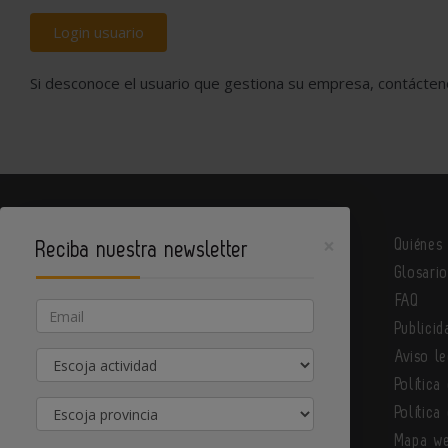
Login usuario
Si desconoce el usuario que gestiona su empresa, contácte
×
Quiénes
Reciba nuestra newsletter
Glosari
Metalindustria es un portal de Infoedita
FAQ
Email
Publicid
Actividad
Aviso le
Contacte con nosotros
Política
Provincia
Política
Mapa w