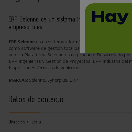
ERP Selenne es un sistema informático para la ges
empresariales
ERP Selenne
es un sistema informático para la gestión y pla
como software de gestión total para las empresas, integran
uno. La Plataforma Selenne es un producto Desarrollado po
ERP Ingenierías y Gestión de Proyectos
,
ERP Industria del m
Inspecciones técnicas de vehículos.
MARCAS
: Selenne, Synerplus, ERP
Datos de contacto
Lima
Dirección /