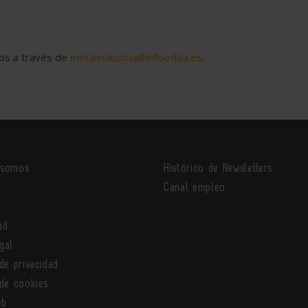
nos a través de
metalindustria@infoedita.es
.
 somos
Histórico de Newsletters
o
Canal empleo
ad
gal
 de privacidad
 de cookies
eb