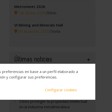
Metromeet 2026
1 de octubre, 2026
/
Bilbao
VI Mining and Minerals Hall
20 de octubre, 2026
/
Sevilla
Últimas noticias
s preferencias en base a un perfil elaborado a
ón y configurar sus preferencias.
Hydnum Steel obtiene un compromiso
de inversión de COFIDES de 150 millones
de euros para construir la primera planta
Configurar cookies
de acero limpio de la Península Ibérica
Cómo proteger la propiedad intelectual
en la industria metalmecánica