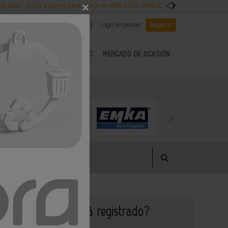
×
 de tubo
Todo a punto para celebrar AMB 2026
FANUC, colaboración con NVI
|
|
Es noticia
CANAL EMPLEO
Login empresas
Registro
 SECTOR DEL METAL
KIOSCO
MERCADO DE OCASIÓN
¿Aún no está registrado?