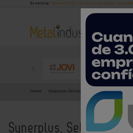
Es noticia:
Feria ADDITED, de fabricación aditiva
Sisteplan
Home
Empresas del sector del metal
Synerplus,
Synerplus, Selenne ERP