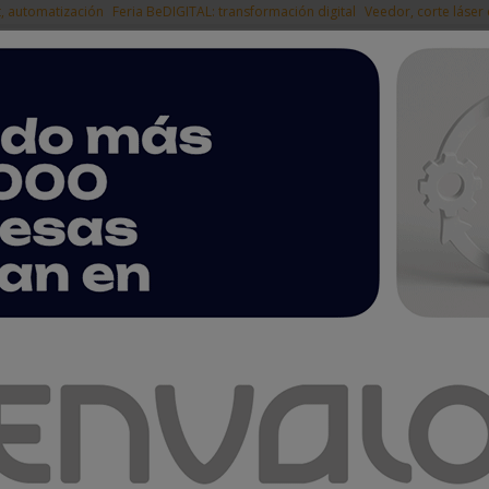
t, automatización
Feria BeDIGITAL: transformación digital
Veedor, corte láser
|
EMPRESAS DEL
NOTICIAS
PRODUCTOS
AGENDA
ARTÍCULOS
EMPRESAS PREMIUM
 Selenne ERP Perú
 Perú