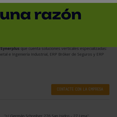
tión y planificación de los recursos
nificación de los recursos empresariales tambien conocido
do todas las áreas de negocios en un sólo sistema, todo en
r
Synerplus
que cuenta soluciones verticales especializadas:
etal e Ingeniería Industrial
,
ERP Bróker de Seguros
y
ERP
CONTACTE CON LA EMPRESA
"c/ Germán Schreiber 276 San Isidro - 27 Lima"