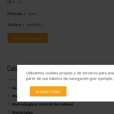
27
CP /
Lima
Población /
4800832
Teléfono /
Más información
Categorías
Utilizamos cookies propias y de terceros para anal
partir de sus hábitos de navegación (por ejemplo,
Servicios
Aceptar todas
Piezas, componentes y accesorios
Metrología y control de calidad
Materiales