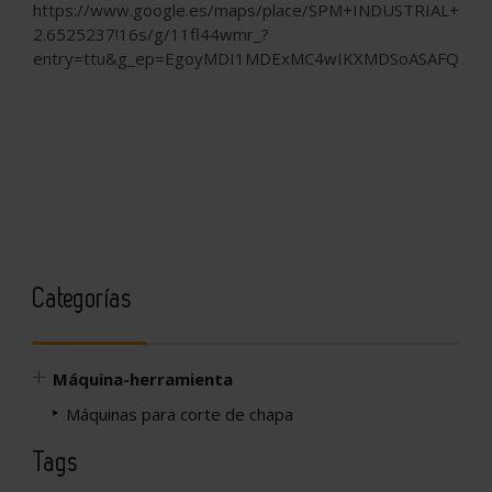
https://www.google.es/maps/place/SPM+INDUSTRIAL+SOL
2.6525237!16s/g/11fl44wmr_?
entry=ttu&g_ep=EgoyMDI1MDExMC4wIKXMDSoASAFQAw=
Categorías
Máquina-herramienta
Máquinas para corte de chapa
Tags