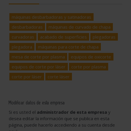
máquinas desbarbadoras y satinadoras
desbarbadoras
máquinas de curvado de chapa
curvadoras
acabado de superficies
plegadoras
plegadora
máquinas para corte de chapa
mesa de corte por plasma
equipos de oxicorte
equipos de corte por láser
corte por plasma
corte por láser
corte láser
Modificar datos de esta empresa
Si es usted el
administrador de esta empresa
y
desea editar la información que se publica en esta
página, puede hacerlo accediendo a su cuenta desde