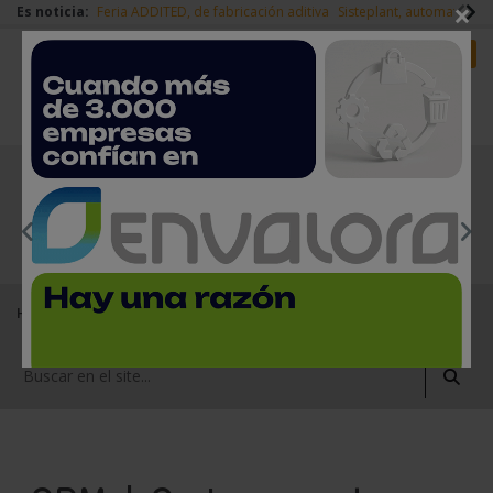
×
Es noticia:
Feria ADDITED, de fabricación aditiva
Sisteplant, automatizaci
Redes Sociales
Es noticia
Login empresas
Registro
EMPRESAS PREMIUM
Home
Empresas del sector del metal
SPM | Sistemas de Procesado del Metal S.L.