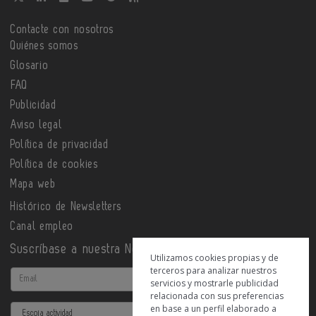
Contacte con nosotros
Quiénes somos
Glosario
FAQ
Publicidad
Aviso legal
Política de privacidad
Política de cookies
Mapa web
Histórico de Newsletters
Canal empleo
Suscríbase a nuestra Newsletter
Utilizamos cookies propias y de
terceros para analizar nuestros
Email
servicios y mostrarle publicidad
relacionada con sus preferencias
en base a un perfil elaborado a
Actividad