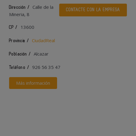
Calle de la
Dirección /
CONTACTE CON LA EMPRESA
Mineria, 8
13600
CP /
CiudadReal
Provincia /
Alcazar
Población /
926 56 35 47
Teléfono /
Más información