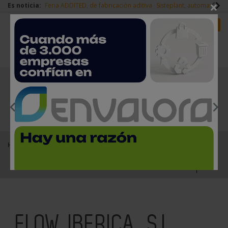
×
Es noticia:
Feria ADDITED, de fabricación aditiva
Sisteplant, automatizaci
Redes Sociales
Es noticia
Login empresas
Registro
EMPRESAS PREMIUM
Home
Empresas del sector del metal
FLOW IBERICA, S.L
FLOW IBERICA, S.L