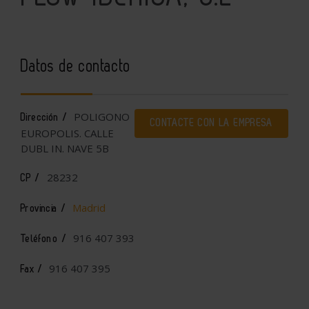
Datos de contacto
POLIGONO
Dirección /
CONTACTE CON LA EMPRESA
EUROPOLIS. CALLE
DUBL IN. NAVE 5B
28232
CP /
Madrid
Provincia /
916 407 393
Teléfono /
916 407 395
Fax /